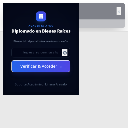
ACADEMIA AFAC
Diplomado en Bienes Raíces
Bienvenido al portal. Introduce tu contraceña.
Verificar & Acceder
Soporte Académico: Liliana Arevalo